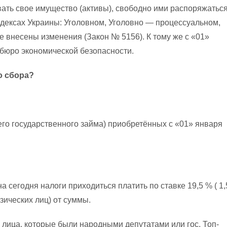
ать свое имущество (активы), свободно ими распоряжатьс
кодексах Украины: Уголовном, Уголовно — процессуальном,
 внесены изменения (Закон № 5156). К тому же с «01»
 бюро экономической безопасности.
о сбора?
его государственного займа) приобретённых с «01» января
а сегодня налоги приходиться платить по ставке 19,5 % ( 1,
зических лиц) от суммы.
 лица, которые были народными депутатами или гос. Топ-