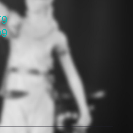
79
09