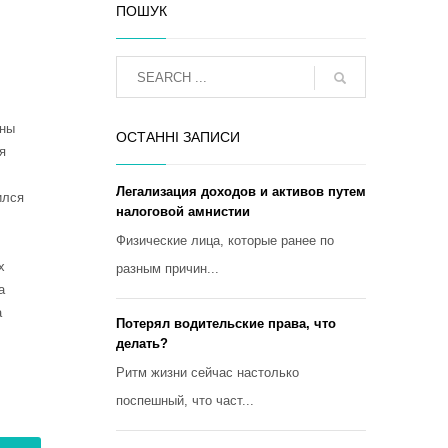
ПОШУК
оны
ОСТАННІ ЗАПИСИ
я
Легализация доходов и активов путем
ился
налоговой амнистии
Физические лица, которые ранее по
х
разным причин...
а
а
Потерял водительские права, что
делать?
Ритм жизни сейчас настолько
поспешный, что част...