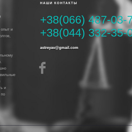
НАШИ КОНТАКТЫ
+38(066) 487-03-
я
+38(044) 332-35-
 опыт и
олгов,
astreyav@gmail.com
ельному
.
ешно
авильные
й
ь и
 по