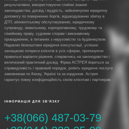
результативно, використовуючи глибокі знання
законодавства, досвід і мудрість, забезпечуємо юридичну
допомогу по поверненню боргів, відшкодуванню збитку в
ДТП, абонентському обслуговуванню, юридичному
супроводу, земельному, корпоративному, трудовому та
сімейному праву, судовим спорам і виконавчому
провадженню, в питаннях з нерухомістю та будівництвом.
Надаємо безкоштовні юридичні консультації, успішно
захищаємо інтереси клієнтів в усіх сферах, пропонуючи
правильні варіанти рішення, спираючись на законодавство і
величезний практичний досвід. Фірма АСТРЕЯ бореться за
справедливість і правовий порядок, робить юридичні послуги
замовникам по Києву, Україні та за кордоном. Астрея
гарантує повну конфіденційність своїм клієнтам і партнерам.
ІНФОРМАЦІЯ ДЛЯ ЗВ'ЯЗКУ
+38(066) 487-03-79