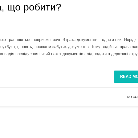
а, що робити?
ою трапляються неприємні речі. Втрата документів – одне з них. Нерідкі
утбука, і, навіть, поспіхом забутих документів. Тому водійські права ча
 водія посвідчення і який пакет документів слід подати в державні стр
READ M
NO CO