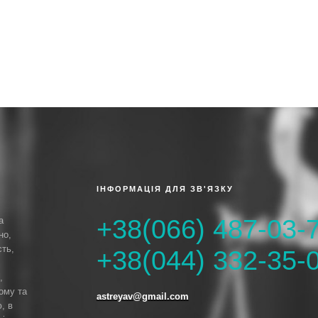
ІНФОРМАЦІЯ ДЛЯ ЗВ'ЯЗКУ
+38(066) 487-03-
а
но,
сть,
+38(044) 332-35-
,
ому та
astreyav@gmail.com
, в