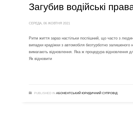
Загубив водійські прав
СЕРЕДА, 06 ЖОВТНЯ 2021
Ритм життя зараз настільки поспішний, що часто з людин
випадки крадіжки з автомобіля безтурботно залишеного но
вимагають відновлення. Яка ж процедура відновлення для
Як відновити
PUBLISHED IN
АБОНЕНТСЬКИЙ ЮРИДИЧНИЙ СУПРОВІД