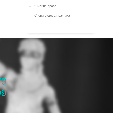
Сімейне право
Спори судова практика
79
09